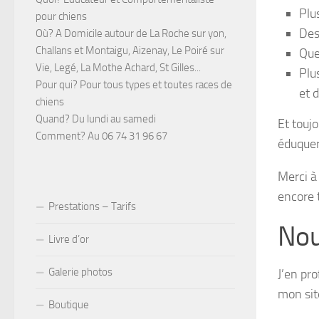
Plu
pour chiens
Des
Où? A Domicile autour de La Roche sur yon,
Challans et Montaigu, Aizenay, Le Poiré sur
Que
Vie, Legé, La Mothe Achard, St Gilles...
Plu
Pour qui? Pour tous types et toutes races de
et 
chiens
Quand? Du lundi au samedi
Et touj
Comment? Au 06 74 31 96 67
éduquer
Merci à
encore t
Prestations – Tarifs
Nou
Livre d’or
Galerie photos
J’en pr
mon sit
Boutique