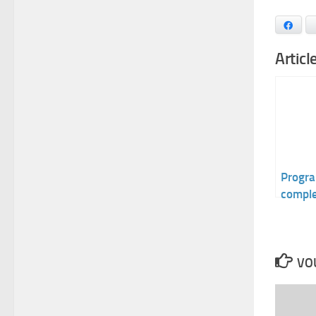
Faceb
Articl
Progr
comple
dressa
La Roc
Yon et
VOU