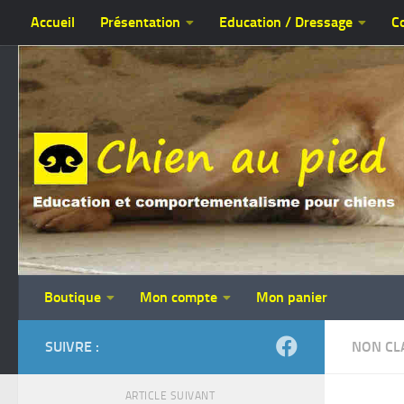
Accueil
Présentation
Education / Dressage
C
Skip to content
Boutique
Mon compte
Mon panier
SUIVRE :
NON CL
ARTICLE SUIVANT