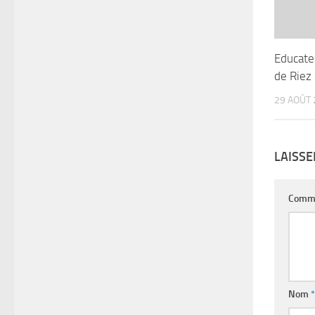
Educateu
de Riez
29 AOÛT 
LAISS
Comm
Nom
*