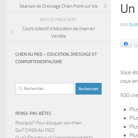
Un
Séances de Dressage Chien Poiré sur Vie
ARTICLE PRÉCÉDENT
PAR
OLIV
Cours collectif d’éducation de chien en
Vendée
Faceb
CHIEN AU PIED – EDUCATION, DRESSAGE ET
COMPORTEMENTALISME
Vous êt
vous en
Rechercher :
500 clie
Plu
PENSE-PAS-BÊTES
Plu
Pourquoi? Pour éduquer son chien
Plu
Qui? CHIEN AU PIED
Plu
Quoi? Éducateur et Comportementaliste