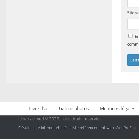
Site 
En
comme
Livre d’or
Galerie photos
Mentions légales
Chien au pied © 2026. Tous droits réservés.
Création site internet et spécialiste référencement web
:WebProEntrep