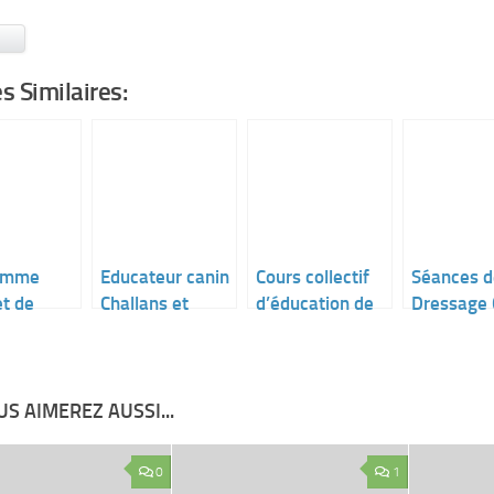
ook
Bluesky
es Similaires:
amme
Educateur canin
Cours collectif
Séances d
t de
Challans et
d’éducation de
Dressage 
ge chiot
Vendée
chien en Vendée
Poiré sur 
he sur
 Vendée
S AIMEREZ AUSSI...
0
1