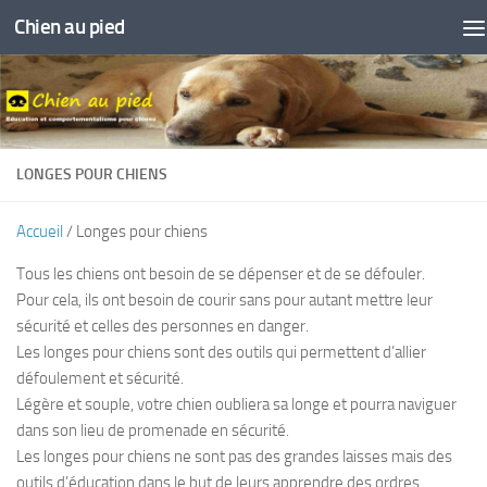
Chien au pied
Skip to content
LONGES POUR CHIENS
Accueil
/ Longes pour chiens
Tous les chiens ont besoin de se dépenser et de se défouler.
Pour cela, ils ont besoin de courir sans pour autant mettre leur
sécurité et celles des personnes en danger.
Les longes pour chiens sont des outils qui permettent d’allier
défoulement et sécurité.
Légère et souple, votre chien oubliera sa longe et pourra naviguer
dans son lieu de promenade en sécurité.
Les longes pour chiens ne sont pas des grandes laisses mais des
outils d’éducation dans le but de leurs apprendre des ordres.