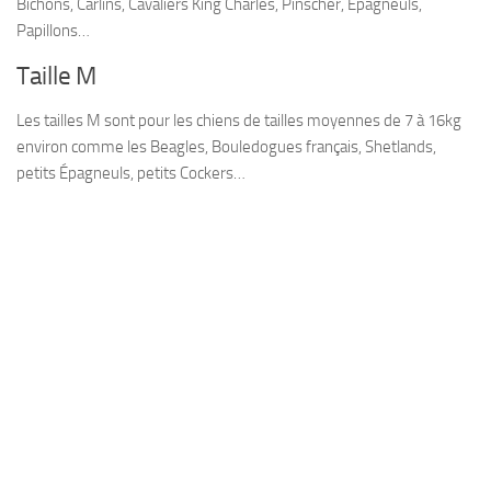
Bichons, Carlins, Cavaliers King Charles, Pinscher, Épagneuls,
Papillons…
Taille M
Les tailles M sont pour les chiens de tailles moyennes de 7 à 16kg
environ comme les Beagles, Bouledogues français, Shetlands,
petits
Épagneuls, petits Cockers…