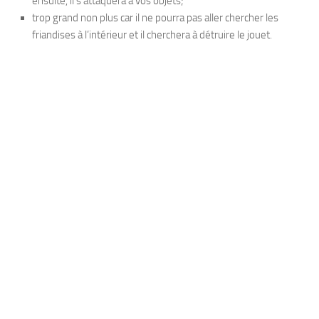
ensuite, il s’attaquera à vos objets;
trop grand non plus car il ne pourra pas aller chercher les
friandises à l’intérieur et il cherchera à détruire le jouet.