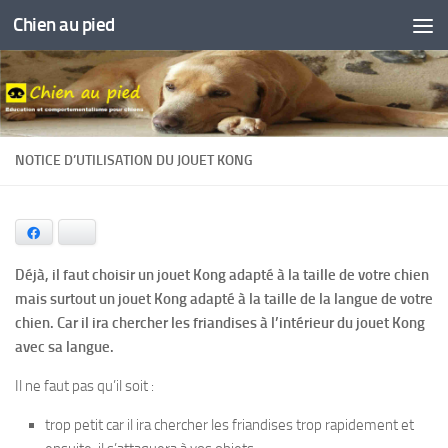
Chien au pied
Skip to content
NOTICE D’UTILISATION DU JOUET KONG
Facebook
Bluesky
Déjà, il faut choisir un jouet Kong adapté à la taille de votre chien
mais surtout un jouet Kong adapté à la taille de la langue de votre
chien. Car il ira chercher les friandises à l’intérieur du jouet Kong
avec sa langue.
Il ne faut pas qu’il soit :
trop petit car il ira chercher les friandises trop rapidement et