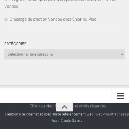
Vendée
Dressage de chiot en Vendée chez Chien au Pied
CATÉGORIES
Catégories
Chien au pied © 2026. Tous droits réservés.
Création site internet et spécialiste référencement web
:WebProEntreprises p
Jean-Claude Samson